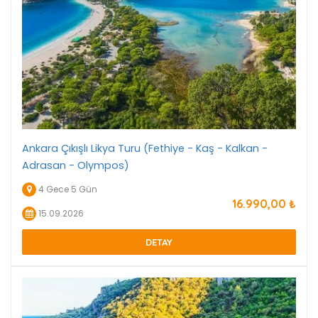
Ankara Çıkışlı Likya Turu (Fethiye - Kaş - Kalkan -
Adrasan - Olympos)
4 Gece 5 Gün
16.990
,00
₺
15.09.2026
DETAY