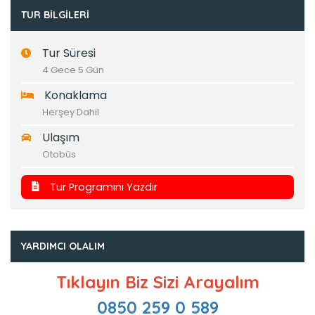
TUR BILGILERI
Tur Süresi
4 Gece 5 Gün
Konaklama
Herşey Dahil
Ulaşım
Otobüs
Tur Programını Yazdır
YARDIMCI OLALIM
Tıklayın Biz Sizi Arayalım
0850 259 0 589