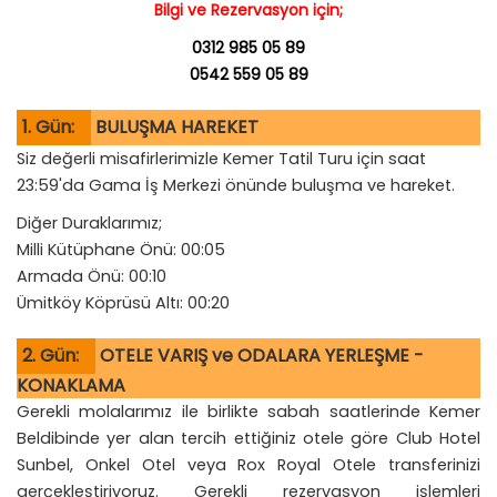
Bilgi ve Rezervasyon için;
0312 985 05 89
0542 559 05 89
1. Gün:
BULUŞMA HAREKET
Siz değerli misafirlerimizle Kemer Tatil Turu için saat
23:59'da Gama İş Merkezi önünde buluşma ve hareket.
Diğer Duraklarımız;
Milli Kütüphane Önü: 00:05
Armada Önü: 00:10
Ümitköy Köprüsü Altı: 00:20
2. Gün:
OTELE VARIŞ ve ODALARA YERLEŞME -
KONAKLAMA
Gerekli molalarımız ile birlikte sabah saatlerinde Kemer
Beldibinde yer alan tercih ettiğiniz otele göre Club Hotel
Sunbel, Onkel Otel veya Rox Royal Otele transferinizi
gerçekleştiriyoruz. Gerekli rezervasyon işlemleri