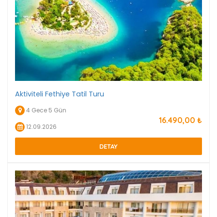
Aktiviteli Fethiye Tatil Turu
4 Gece 5 Gün
16.490
,00
₺
12.09.2026
DETAY