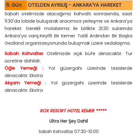
6. Gün:
OTELDEN AYRILIŞ - ANKARA'YA HAREKET
Sabah otelimizde alacağımız kahvaltı sonrasında, saat
11:30'da lobide buluşarak aracımıza yerleşme ve Ankara'ya
hareket. Gerekli molalarımız ile birlikte 21:30 sularında
Ankara'ya varış.Keyifli Bir Kemer Tatili Ardından Bir Başka
Geziland organizasyonunda buluşmak üzere vedalaşma.
Sabah Kahvaltısı
: Otelimizde açık büfe alınacaktır. Tur
ücretine dahildir.
Öğle Yemeği :
Yol güzergahı üzerinde tesislerde
alınacaktır. Ekstra
Akşam Yemeği
: Yol güzergahı üzerinde tesislerde
alınacaktır. Ekstra
ROX RESORT HOTEL KEMER *****
Ultra Her Şey Dahil
Sabah Kahvaltısı 07:30-10:00