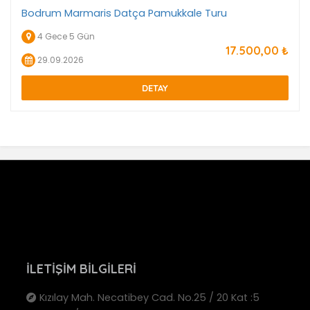
Bodrum Marmaris Datça Pamukkale Turu
4 Gece 5 Gün
17.500
,00
₺
29.09.2026
DETAY
İLETIŞIM BILGILERI
Kızılay Mah. Necatibey Cad. No.25 / 20 Kat :5