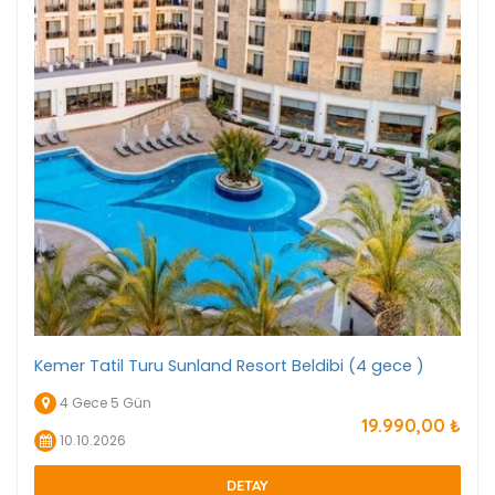
Kemer Tatil Turu Sunland Resort Beldibi (4 gece )
4 Gece 5 Gün
19.990
,00
₺
10.10.2026
DETAY