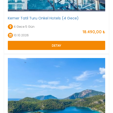
Kemer Tatil Turu Onkel Hotels (4 Gece)
4 Gece 5 Gün
18.490
,00
₺
10.10.2026
DETAY