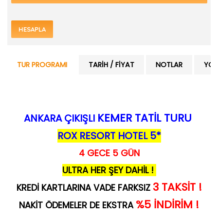
HESAPLA
TUR PROGRAMI
TARIH / FIYAT
NOTLAR
YOR
KEMER TATİL TURU
ANKARA ÇIKIŞLI
ROX RESORT HOTEL 5*
4 GECE 5 GÜN
ULTRA HER ŞEY DAHİL !
3 TAKSİT !
KREDİ KARTLARINA VADE FARKSIZ
%5 İNDİRİM !
NAKİT ÖDEMELER DE EKSTRA