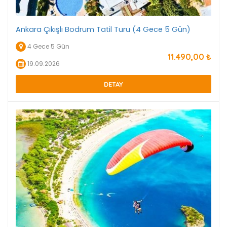
Ankara Çıkışlı Bodrum Tatil Turu (4 Gece 5 Gün)
4 Gece 5 Gün
11.490
,00
₺
19.09.2026
DETAY