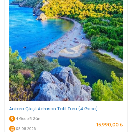
Ankara Çıkışlı Adrasan Tatil Turu (4 Gece)
4 Gece 5 Gün
15.990
,00
₺
08.08.2026