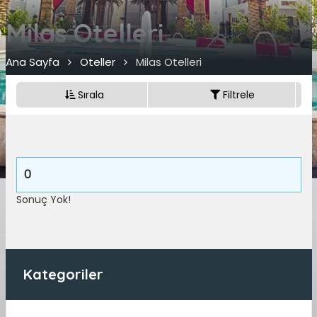
Milas Otelleri
Ana Sayfa
Oteller
Milas Otelleri
Sırala
Filtrele
0
Sonuç Yok!
Kategoriler