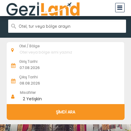
Otel, tur veya bölge arayın
Otel / Bölge
Giriş Tarihi
Çıkış Tarihi
Misafirler
2
Yetişkin
ŞİMDİ ARA