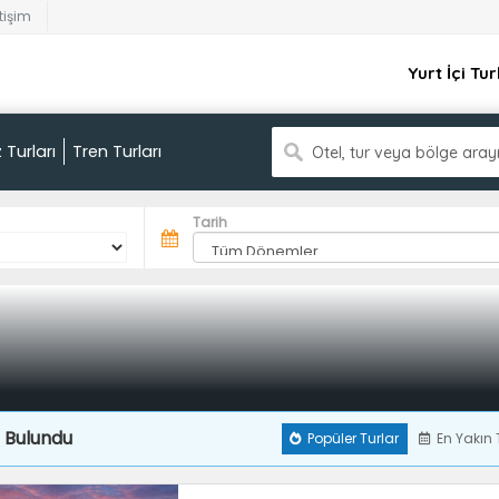
etişim
Yurt İçi Tur
 Turları
Tren Turları
Otel, tur veya bölge aray
Tarih
 Bulundu
Popüler Turlar
En Yakın 