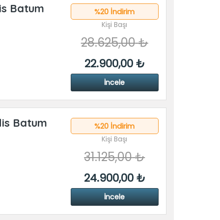
lis Batum
%20 İndirim
Kişi Başı
28.625
,00
₺
22.900
,00
₺
İncele
flis Batum
%20 İndirim
Kişi Başı
31.125
,00
₺
24.900
,00
₺
İncele