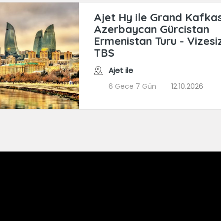
Ajet Hy ile Grand Kafka
Azerbaycan Gürcistan
Ermenistan Turu - Vizesi
TBS
Ajet ile
6 Gece 7 Gün
12.10.2026