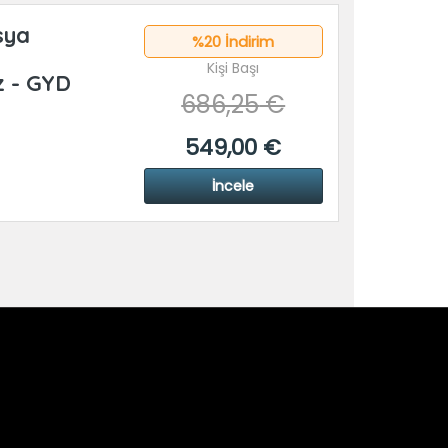
sya
%20 İndirim
Kişi Başı
z - GYD
686,25
€
549
,00
€
İncele