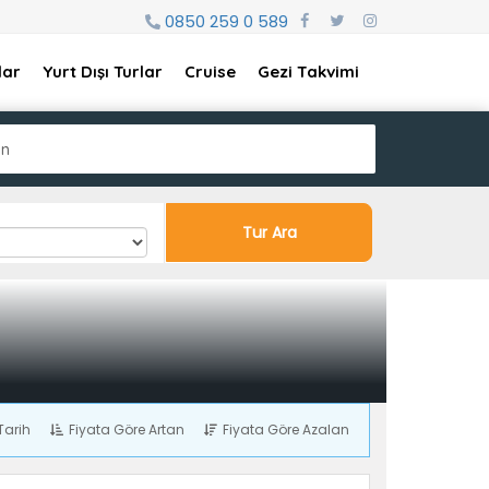
0850 259 0 589
lar
Yurt Dışı Turlar
Cruise
Gezi Takvimi
ın
Tur Ara
Tarih
Fiyata Göre Artan
Fiyata Göre Azalan