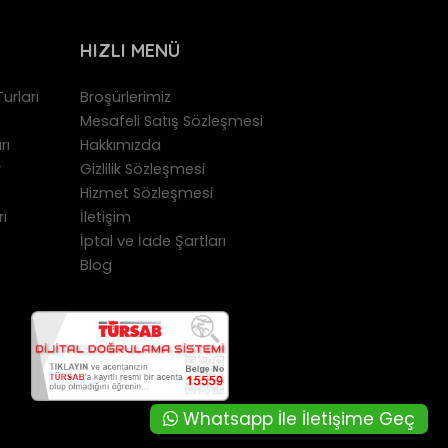
HIZLI MENÜ
urları
Broşürlerimiz
Mesafeli Satış Sözleşmesi
rı
Hakkımızda
r
Gizlilik Sözleşmesi
Hizmet Sözleşmesi
rı
İletişim
İptal ve İade Şartları
Blog
Whatsapp İle İletişime Geç