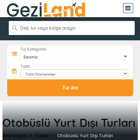
Otel, tur veya bölge arayın
Tur Kategorisi
Tarih
Tur Ara
Otobüslü Yurt Dışı Turları
Ana Sayfa
Turlar
Otobüslü Yurt Dışı Turları