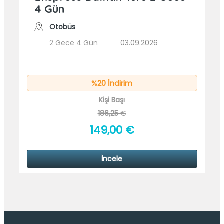
4 Gün
Otobüs
2 Gece 4 Gün
03.09.2026
%20 İndirim
Kişi Başı
186,25
€
149
,00
€
İncele