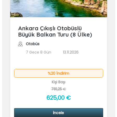
Ankara Çıkışlı Otobüslü
Büyük Balkan Turu (8 Ülke)
Otobüs
7 Gece 8 Gün
13.11.2026
%20 İndirim
Kişi Başı
781,25
€
625
,00
€
İncele