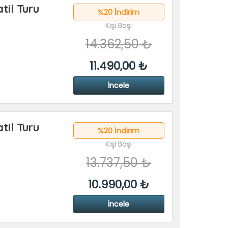
til Turu
%20 İndirim
Kişi Başı
14.362
,50
₺
11.490
,00
₺
İncele
til Turu
%20 İndirim
Kişi Başı
13.737
,50
₺
10.990
,00
₺
İncele