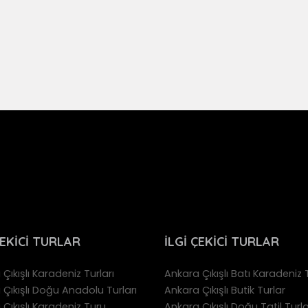
ÇEKICI TURLAR
İLGI ÇEKICI TURLAR
Çıkışlı Karadeniz Turları
Ankara Çıkışlı Batı Karadeniz T
 Çıkışlı Doğu Anadolu Turları
Ankara Çıkışlı Butik Turlar
Çıkışlı Karadeniz Turu
Ankara Çıkışlı Doğu Tatil Turla