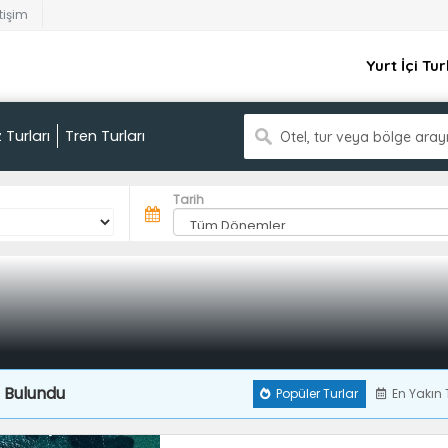
etişim
Yurt İçi Tur
 Turları
Tren Turları
Otel, tur veya bölge aray
Tarih
 Bulundu
Popüler Turlar
En Yakın 