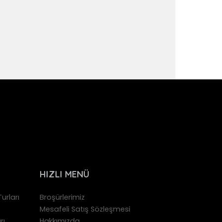
HIZLI MENÜ
urları
Broşürlerimiz
Mesafeli Satış Sözleşmesi
rı
Hakkımızda