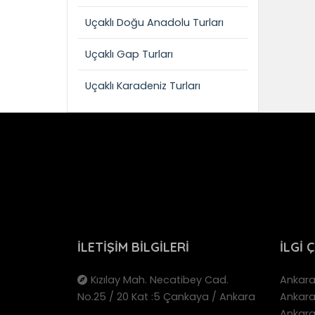
Uçaklı Doğu Anadolu Turları
Uçaklı Gap Turları
Uçaklı Karadeniz Turları
İLETIŞIM BILGILERI
İLGI 
Kızılay Mah. Necatibey Cad.
Ankara 
No.25 / 20 Kat :5 Çankaya / Ankara
Ankara
Ankara 