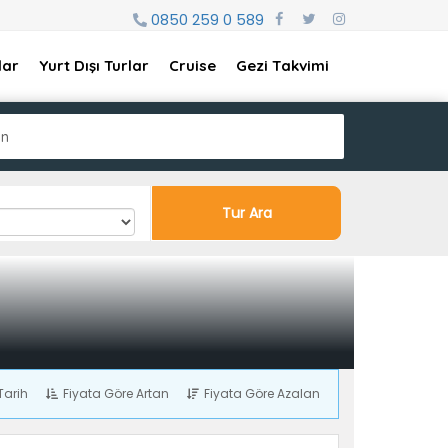
0850 259 0 589
lar
Yurt Dışı Turlar
Cruise
Gezi Takvimi
ın
Tur Ara
Tarih
Fiyata Göre Artan
Fiyata Göre Azalan