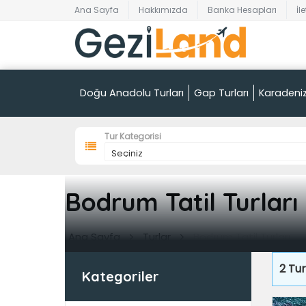
Ana Sayfa
Hakkımızda
Banka Hesapları
İl
Doğu Anadolu Turları
Gap Turları
Karadeniz
Tur Kategorisi
Bodrum Tatil Turları
Ana Sayfa
Turlar
Bodrum Tatil Turları
2
Tur
Kategoriler