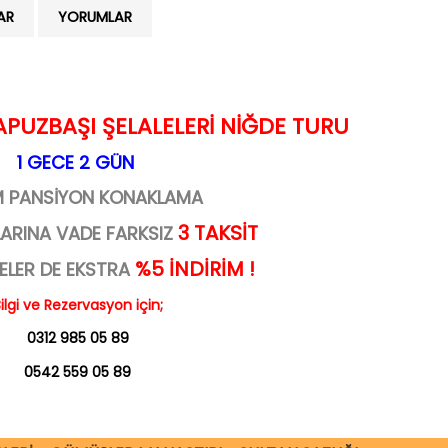
AR
YORUMLAR
APUZBAŞI ŞELALELERİ NİĞDE TURU
1 GECE 2 GÜN
M PANSİYON KONAKLAMA
3 TAKSİT
LARINA VADE FARKSIZ
%5 İNDİRİM !
ELER DE EKSTRA
ilgi ve Rezervasyon için;
0312 985 05 89
0542 559 05 89