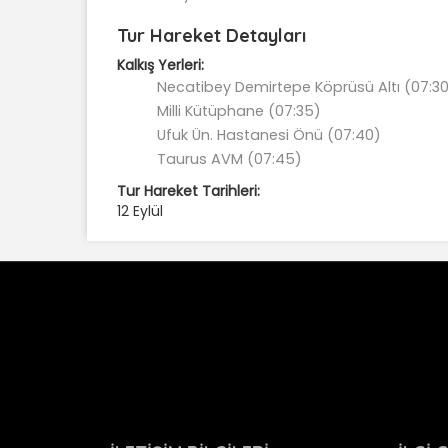
Tur Hareket Detayları
Kalkış Yerleri:
Necatibey Demirtepe Köprüsü Altı (07:3
Milli Kütüphane (07:35)
Ufuk Ün. Hastanesi Önü (07:40)
Taurus AVM (07:45)
Tur Hareket Tarihleri:
12 Eylül