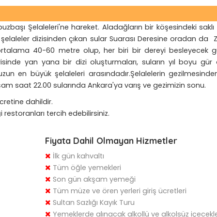
zbaşı Şelaleleri'ne hareket. Aladağların bir köşesindeki saklı g
 şelaleler dizisinden çıkan sular Suarası Deresine oradan da
i ortalama 40-60 metre olup, her biri bir dereyi besleyecek g
risinde yan yana bir dizi oluşturmaları, suların yıl boyu gür
uzun en büyük şelaleleri arasındadır.Şelalelerin gezilmesind
m saat 22.00 sularında Ankara'ya varış ve gezimizin sonu.
retine dahildir.
restoranları tercih edebilirsiniz.
Fiyata Dahil Olmayan Hizmetler
İlk gün kahvaltı
Tüm öğle yemekleri
Son gün akşam yemeği
Tüm müze ve ören yerleri giriş ücretleri
Sultan Sazlığı Kayık Turu
Yemeklerde alınacak alkollü ve alkolsüz içecekl