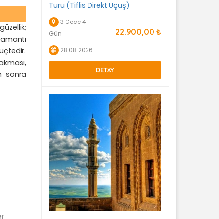
Turu (Tiflis Direkt Uçuş)
3 Gece 4
üzellik;
22.900
,00
₺
Gün
 Zamantı
28.08.2026
üçtedir.
 akması,
DETAY
en sonra
er