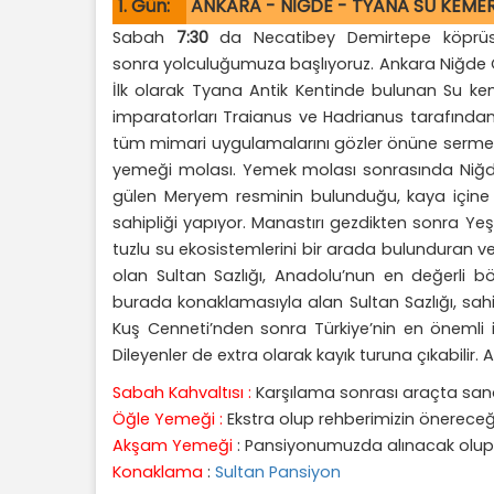
1. Gün:
ANKARA - NİĞDE - TYANA SU KEMER
Sabah
7:30
da Necatibey Demirtepe köprüsü a
sonra yolculuğumuza başlıyoruz. Ankara Niğde Ot
İlk olarak Tyana Antik Kentinde bulunan Su kem
imparatorları Traianus ve Hadrianus tarafından
tüm mimari uygulamalarını gözler önüne sermekt
yemeği molası. Yemek molası sonrasında Niğde
gülen Meryem resminin bulunduğu, kaya içine 
sahipliği yapıyor. Manastırı gezdikten sonra Ye
tuzlu su ekosistemlerini bir arada bulunduran ve
olan Sultan Sazlığı, Anadolu’nun en değerli böl
burada konaklamasıyla alan Sultan Sazlığı, sahi
Kuş Cenneti’nden sonra Türkiye’nin en önemli i
Dileyenler de extra olarak kayık turuna çıkabi
Sabah Kahvaltısı :
Karşılama sonrası araçta sandvi
Öğle Yemeği :
Ekstra olup rehberimizin önereceği 
Akşam Yemeği
: Pansiyonumuzda alınacak olup t
Konaklama
:
Sultan Pansiyon