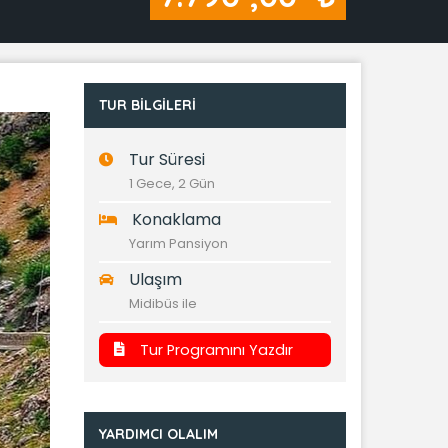
TUR BILGILERI
Tur Süresi
1 Gece, 2 Gün
Konaklama
Yarım Pansiyon
Ulaşım
Midibüs ile
Tur Programını Yazdır
YARDIMCI OLALIM