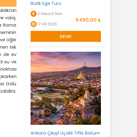
Butik Ege Turu
ldıktan
2 Gece 3 Gün
e varış.
9.490
,00
₺
17.09.2026
rda Roma
öneminin
DETAY
 ve öğle
nen tek
e de ev
lı su ve
 noktası
çıkarken
yas Gölü
biliriz.
Ankara Çıkışlı Uçaklı Tiflis Batum