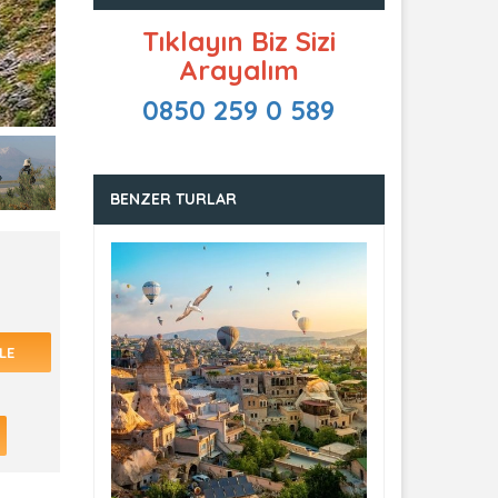
Tıklayın Biz Sizi
Arayalım
0850 259 0 589
BENZER TURLAR
LE