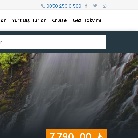
0850 259 0 589
lar
Yurt Dışı Turlar
Cruise
Gezi Takvimi
ın
7.790
,00
₺