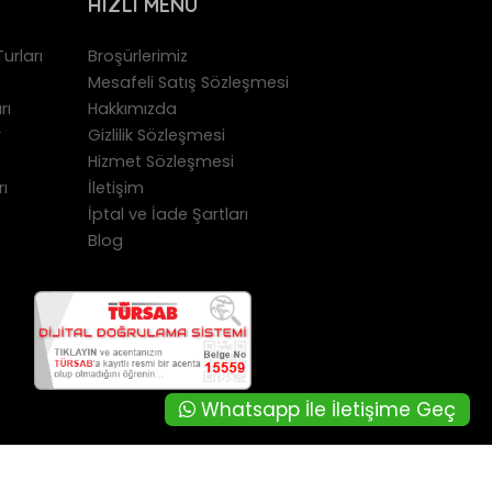
HIZLI MENÜ
urları
Broşürlerimiz
Mesafeli Satış Sözleşmesi
rı
Hakkımızda
r
Gizlilik Sözleşmesi
Hizmet Sözleşmesi
rı
İletişim
İptal ve İade Şartları
Blog
Whatsapp İle İletişime Geç