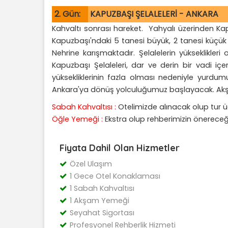
2. Gün:
KAPUZBAŞI ŞELALELERİ - ANKARA
Kahvaltı sonrası hareket. Yahyalı üzerinden Kapu
Kapuzbaşı'ndaki 5 tanesi büyük, 2 tanesi küçük
Nehrine karışmaktadır. Şelalelerin yükseklikler
Kapuzbaşı Şelaleleri, dar ve derin bir vadi içe
yüksekliklerinin fazla olması nedeniyle yurdum
Ankara'ya dönüş yolculuğumuz başlayacak. Akşa
Sabah Kahvaltısı :
Otelimizde alınacak olup tur üc
Öğle Yemeği :
Ekstra olup rehberimizin önereceği 
Fiyata Dahil Olan Hizmetler
Özel Ulaşım
1 Gece Otel Konaklaması
1 Sabah Kahvaltısı
1 Akşam Yemeği
Seyahat Sigortası
Profesyonel Rehberlik Hizmeti