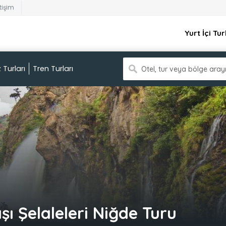
etişim
Yurt İçi Tur
 Turları
Tren Turları
Otel, tur veya bölge aray
şı Şelaleleri Niğde Turu