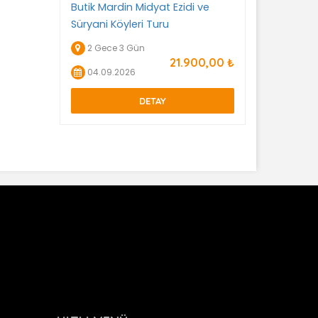
Butik Mardin Midyat Ezidi ve
Süryani Köyleri Turu
2 Gece 3 Gün
21.900
,00
₺
04.09.2026
DETAY