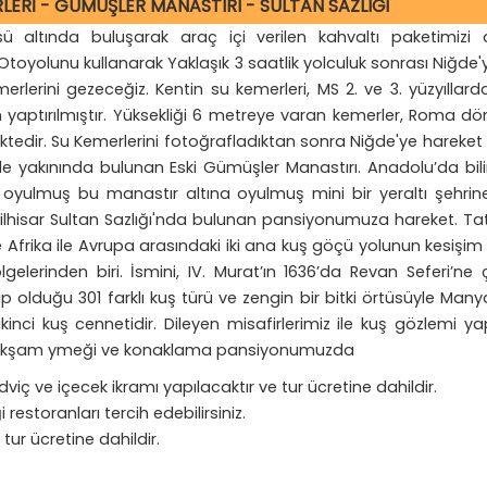
LERİ - GÜMÜŞLER MANASTIRI - SULTAN SAZLIĞI
ltında buluşarak araç içi verilen kahvaltı paketimizi a
oyolunu kullanarak Yaklaşık 3 saatlik yolculuk sonrası Niğde'y
erlerini gezeceğiz. Kentin su kemerleri, MS 2. ve 3. yüzyılla
 yaptırılmıştır. Yüksekliği 6 metreye varan kemerler, Roma d
edir. Su Kemerlerini fotoğrafladıktan sonra Niğde'ye hareket
 yakınında bulunan Eski Gümüşler Manastırı. Anadolu’da bili
oyulmuş bu manastır altına oyulmuş mini bir yeraltı şehrin
şilhisar Sultan Sazlığı'nda bulunan pansiyonumuza hareket.
Tat
 Afrika ile Avrupa arasındaki iki ana kuş göçü yolunun kesişim
gelerinden biri. İsmini, IV. Murat’ın 1636’da Revan Seferi’ne 
p olduğu 301 farklı kuş türü ve zengin bir bitki örtüsüyle Man
kinci kuş cennetidir.
Dileyen misafirlerimiz ile kuş gözlemi yapa
lir. Akşam ymeği ve konaklama pansiyonumuzda
ç ve içecek ikramı yapılacaktır ve tur ücretine dahildir.
restoranları tercih edebilirsiniz.
ur ücretine dahildir.