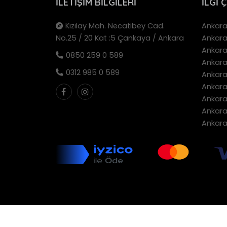
İLETIŞIM BILGILERI
İLGI 
Kızılay Mah. Necatibey Cad.
Ankara 
No.25 / 20 Kat :5 Çankaya / Ankara
Ankara
Ankara 
0850 259 0 589
Ankara 
0312 985 0 589
Ankara 
Ankara 
Ankara 
Ankara 
Ankara 